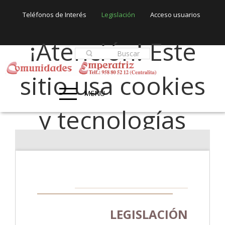
Teléfonos de Interés
Legislación
Acceso usuarios
¡Atención! Este
sitio usa cookies
MENU
y tecnologías
similares.
Si no cambia la configuración de su navegador, usted acepta su
uso.
Acepto
LEGISLACIÓN